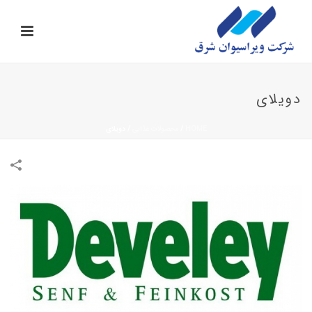
دویلای
HOME
/
محصولات غذایی
/
دویلای